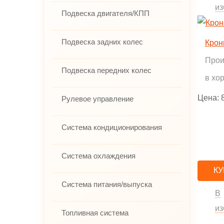
из
Подвеска двигателя/КПП
Подвеска задних колес
Крон
Прои
Подвеска передних колес
в хо
Цена:
Рулевое управление
Система кондиционирования
Система охлаждения
КУ
Система питания/выпуска
В
из
Топливная система