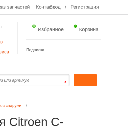
каз запчастей
Контакты
Вход
/
Регистрация
я
0
0
Избранное
Корзина
ов
Подписка
виса
зов снаружи
 Citroen C-