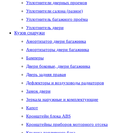
Уплотнители дверных проемов
Уплотнители салона (разное)
Уплотнитель багажного проёма
Уплотнитель двери
Кузов снаружи
Амортизатор двери багажника
Амортизаторы двери багажника
Бамперы
Двери боковые, двери багажника
Дверь задняя правая
Дефлекторы и воздуховоды радиаторов
Замок двери
Зеркала наружные и комплектующие
Капот
Кронштейн блока ABS
Кронштейны приборов моторного отсека
Крышка топливного бака