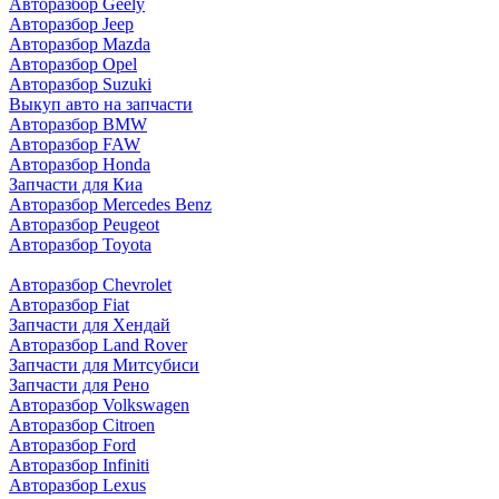
Авторазбор Geely
Авторазбор Jeep
Авторазбор Mazda
Авторазбор Opel
Авторазбор Suzuki
Выкуп авто на запчасти
Авторазбор BMW
Авторазбор FAW
Авторазбор Honda
Запчасти для Киа
Авторазбор Mercedes Benz
Авторазбор Peugeot
Авторазбор Toyota
Авторазбор Chevrolet
Авторазбор Fiat
Запчасти для Хендай
Авторазбор Land Rover
З
апчасти для Митсубиси
З
апчасти для Рено
Авторазбор Volkswagen
Авторазбор Citroen
Авторазбор Ford
Авторазбор Infiniti
Авторазбор Lexus