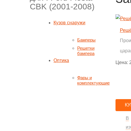
CBK (2001-2008)
Кузов снаружи
Решё
Бамперы
Прои
Решетки
цара
бампера
Оптика
Цена:
Фары и
комплектующие
КУ
В
из