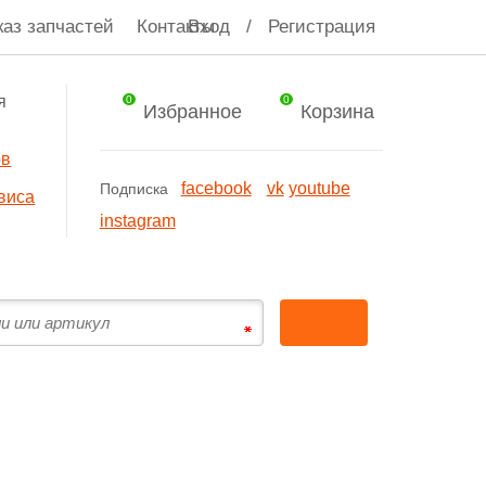
каз запчастей
Контакты
Вход
/
Регистрация
я
0
0
Избранное
Корзина
ов
facebook
vk
youtube
Подписка
виса
instagram