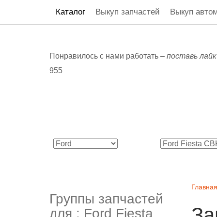
Каталог
Выкуп запчастей
Выкуп авто
Понравилось с нами работать –
поставь лайк
955
Главна
Группы запчастей
За
для :
Ford Fiesta