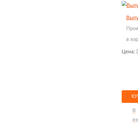
Выпу
Прои
в хо
Цена:
КУ
В
из