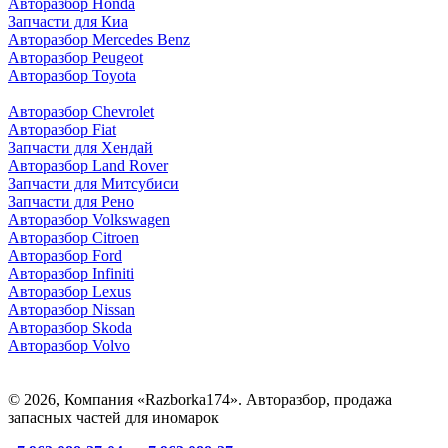
Авторазбор Honda
Запчасти для Киа
Авторазбор Mercedes Benz
Авторазбор Peugeot
Авторазбор Toyota
Авторазбор Chevrolet
Авторазбор Fiat
Запчасти для Хендай
Авторазбор Land Rover
З
апчасти для Митсубиси
З
апчасти для Рено
Авторазбор Volkswagen
Авторазбор Citroen
Авторазбор Ford
Авторазбор Infiniti
Авторазбор Lexus
Авторазбор Nissan
Авторазбор Skoda
Авторазбор Volvo
© 2026, Компания «Razborka174». Авторазбор, продажа
запасных частей для иномарок