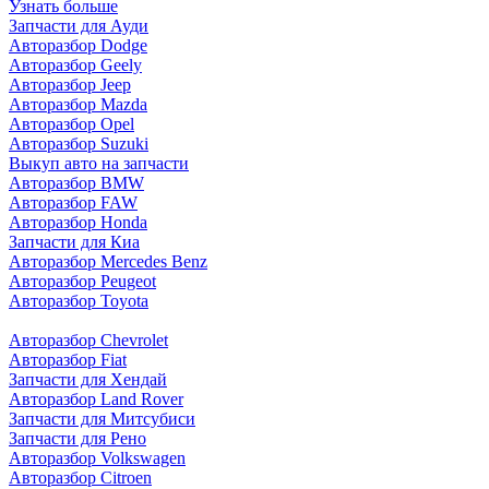
Узнать больше
Запчасти для Ауди
Авторазбор Dodge
Авторазбор Geely
Авторазбор Jeep
Авторазбор Mazda
Авторазбор Opel
Авторазбор Suzuki
Выкуп авто на запчасти
Авторазбор BMW
Авторазбор FAW
Авторазбор Honda
Запчасти для Киа
Авторазбор Mercedes Benz
Авторазбор Peugeot
Авторазбор Toyota
Авторазбор Chevrolet
Авторазбор Fiat
Запчасти для Хендай
Авторазбор Land Rover
З
апчасти для Митсубиси
З
апчасти для Рено
Авторазбор Volkswagen
Авторазбор Citroen