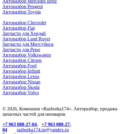
Авторазбор Mercedes Benz
Авторазбор Peugeot
Авторазбор Toyota
Авторазбор Chevrolet
Авторазбор Fiat
Запчасти для Хендай
Авторазбор Land Rover
З
апчасти для Митсубиси
З
апчасти для Рено
Авторазбор Volkswagen
Авторазбор Citroen
Авторазбор Ford
Авторазбор Infiniti
Авторазбор Lexus
Авторазбор Nissan
Авторазбор Skoda
Авторазбор Volvo
© 2026, Компания «Razborka174». Авторазбор, продажа
запасных частей для иномарок
+7 963 088-27-04
,
+7 963 088-27-
04
razborka174.ru@yandex.ru