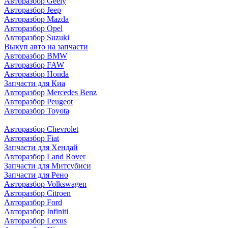
Авторазбор Geely
Авторазбор Jeep
Авторазбор Mazda
Авторазбор Opel
Авторазбор Suzuki
Выкуп авто на запчасти
Авторазбор BMW
Авторазбор FAW
Авторазбор Honda
Запчасти для Киа
Авторазбор Mercedes Benz
Авторазбор Peugeot
Авторазбор Toyota
Авторазбор Chevrolet
Авторазбор Fiat
Запчасти для Хендай
Авторазбор Land Rover
З
апчасти для Митсубиси
З
апчасти для Рено
Авторазбор Volkswagen
Авторазбор Citroen
Авторазбор Ford
Авторазбор Infiniti
Авторазбор Lexus