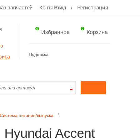
каз запчастей
Контакты
Вход
/
Регистрация
я
0
0
Избранное
Корзина
ов
Подписка
виса
Система питания/выпуска
 Hyundai Accent