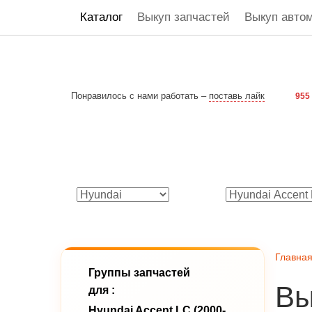
Каталог
Выкуп запчастей
Выкуп авто
Понравилось с нами работать –
поставь лайк
955
Главна
Группы запчастей
Вы
для :
Hyundai Accent LC (2000-