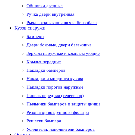
Обшивки дверные
Ручка двери внутренняя
Рычаг открывания лючка бензобака
Кузов снаружи
Бамперы
Двери боковые, двери багажника
Зеркала наружные и комплектующие
Крылья передние
Накладки бамперов
Накладки и молдинги кузова
Накладки порогов наружные
Панель передняя (телевизор)
Пыльники бамперов и защиты днища
Резонатор воздушного фильтра
Решетки бампера
Усилители, наполнители бамперов
Оптика