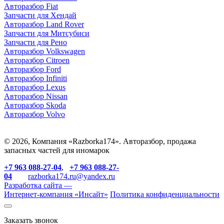
Авторазбор Fiat
Запчасти для Хендай
Авторазбор Land Rover
З
апчасти для Митсубиси
З
апчасти для Рено
Авторазбор Volkswagen
Авторазбор Citroen
Авторазбор Ford
Авторазбор Infiniti
Авторазбор Lexus
Авторазбор Nissan
Авторазбор Skoda
Авторазбор Volvo
© 2026, Компания «Razborka174». Авторазбор, продажа
запасных частей для иномарок
+7 963 088-27-04
,
+7 963 088-27-
04
razborka174.ru@yandex.ru
Разработка сайта —
Интернет-компания «
Инсайт
»
Политика конфиденциальности
Заказать звонок