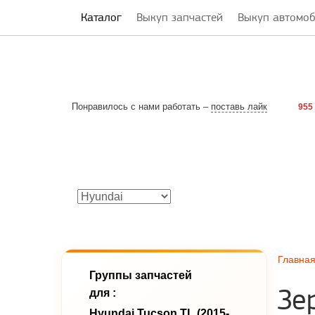
Каталог
Выкуп запчастей
Выкуп автомо
Понравилось с нами работать –
поставь лайк
955
Главна
Группы запчастей
Зе
для :
Hyundai Tucson TL (2015-