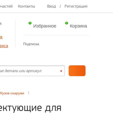
пчастей
Контакты
Вход
/
Регистрация
я
0
0
Избранное
Корзина
ов
Подписка
виса
Кузов снаружи
ектующие для