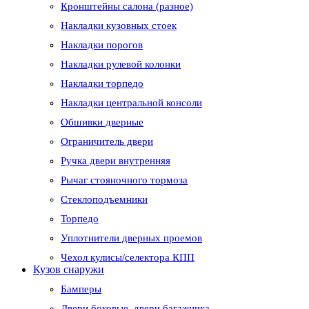
Кронштейны салона (разное)
Накладки кузовных стоек
Накладки порогов
Накладки рулевой колонки
Накладки торпедо
Накладки центральной консоли
Обшивки дверные
Ограничитель двери
Ручка двери внутренняя
Рычаг стояночного тормоза
Стеклоподъемники
Торпедо
Уплотнители дверных проемов
Чехол кулисы/селектора КПП
Кузов снаружи
Бамперы
Двери боковые, двери багажника