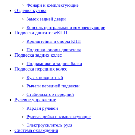
Фонари и комплектующие
Отделка кузова
Замок задней двери
Консоль центральная и комплектующие
Подвеска двигателя/КПП
Кронштейны и опоры КПП
Подушки, опоры двигателя
Подвеска задних колес
Подрамники и задние балки
Подвеска передних колес
Кулак поворотный
Рычаги передней подвески
Стабилизатор передний
Рулевое управление
Кардан рулевой
Рулевая рейка и комплектующие
Электроусилитель руля
Система охлаждения