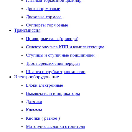
Главный тормозной цилиндр
Диски тормозные
Дисковые тормоза
Суппорты тормозные
Трансмиссия
Приводные валы (привода)
Селектор/кулиса КПП и комплектующие
Ступицы и ступичные подшипники
Трос переключения передач
Шланги и трубки трансмиссии
Электрооборудование
Блоки электронные
Выключатели и индикаторы
Датчики
Клеммы
Кнопки ( разное )
Моторчик заслонки отопителя