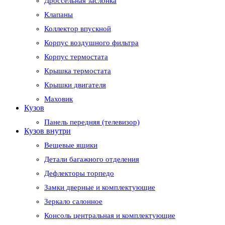
Дроссельная заслонка
Клапаны
Коллектор впускной
Корпус воздушного фильтра
Корпус термостата
Крышка термостата
Крышки двигателя
Маховик
Кузов
Панель передняя (телевизор)
Кузов внутри
Вещевые ящики
Детали багажного отделения
Дефлекторы торпедо
Замки дверные и комплектующие
Зеркало салонное
Консоль центральная и комплектующие