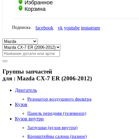
0
Избранное
0
Корзина
Подписка
facebook
vk
youtube
instagram
Группы запчастей
для :
Mazda CX-7 ER (2006-2012)
Двигатель
Резонатор воздушного фильтра
Кузов
Панель передняя (телевизор)
Кузов внутри
Заглушки (кузов внутри)
Кронштейны салона (разное)