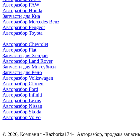
Авторазбор FAW
Авторазбор Honda
Запчасти для Киа
Авторазбор Mercedes Benz
Авторазбор Peugeot
Авторазбор Toyota
Авторазбор Chevrolet
Авторазбор Fiat
Запчасти для Хендай
Авторазбор Land Rover
З
апчасти для Митсубиси
З
апчасти для Рено
Авторазбор Volkswagen
Авторазбор Citroen
Авторазбор Ford
Авторазбор Infiniti
Авторазбор Lexus
Авторазбор Nissan
Авторазбор Skoda
Авторазбор Volvo
© 2026, Компания «Razborka174». Авторазбор, продажа запасн