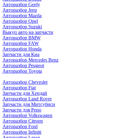
Авторазбор Geely
Авторазбор Jeep
Авторазбор Mazda
Авторазбор Opel
Авторазбор Suzuki
Выкуп авто на запчасти
Авторазбор BMW
Авторазбор FAW
Авторазбор Honda
Запчасти для Киа
Авторазбор Mercedes Benz
Авторазбор Peugeot
Авторазбор Toyota
Авторазбор Chevrolet
Авторазбор Fiat
Запчасти для Хендай
Авторазбор Land Rover
З
апчасти для Митсубиси
З
апчасти для Рено
Авторазбор Volkswagen
Авторазбор Citroen
Авторазбор Ford
Авторазбор Infiniti
Авторазбор Lexus