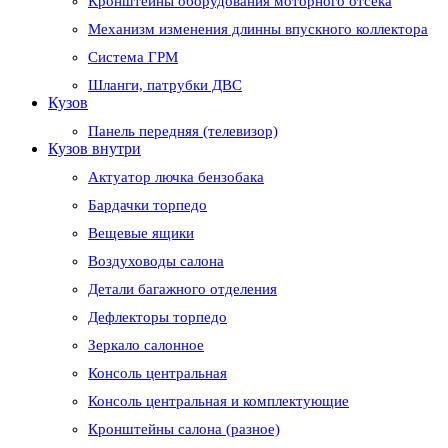
Кронштейны оборудования моторного отсека
Механизм изменения длинны впускного коллектора
Система ГРМ
Шланги, патрубки ДВС
Кузов
Панель передняя (телевизор)
Кузов внутри
Актуатор лючка бензобака
Бардачки торпедо
Вещевые ящики
Воздуховоды салона
Детали багажного отделения
Дефлекторы торпедо
Зеркало салонное
Консоль центральная
Консоль центральная и комплектующие
Кронштейны салона (разное)