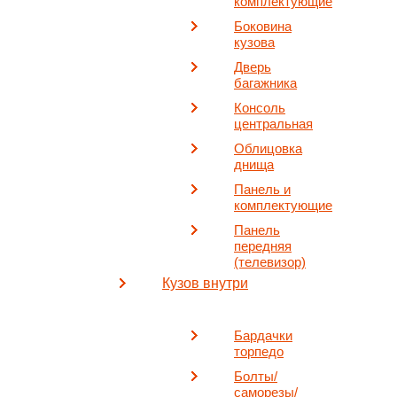
комплектующие
Боковина
кузова
Дверь
багажника
Консоль
центральная
Облицовка
днища
Панель и
комплектующие
Панель
передняя
(телевизор)
Кузов внутри
Бардачки
торпедо
Болты/
саморезы/