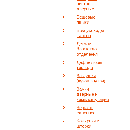
пистоны
дверные
Вещевые
ящики
Воздуховоды
салона
Детали
багажного
отделения
Дефлекторы
торпедо
Заглушки
(кузов внутри)
Замки
дверные и
комплектующие
Зеркало
салонное
Козырьки и
шторки