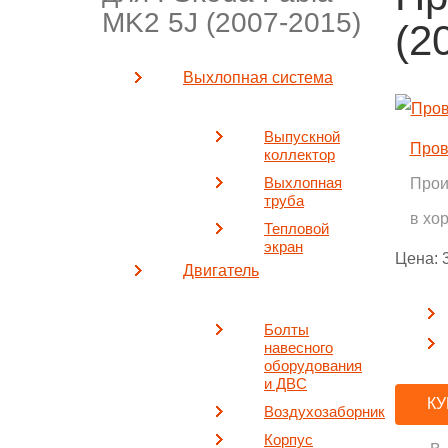
MK2 5J (2007-2015)
(2
Выхлопная система
Выпускной
Пров
коллектор
Выхлопная
Прои
труба
в хо
Тепловой
экран
Цена:
Двигатель
Болты
навесного
оборудования
и ДВС
КУ
Воздухозаборник
Корпус