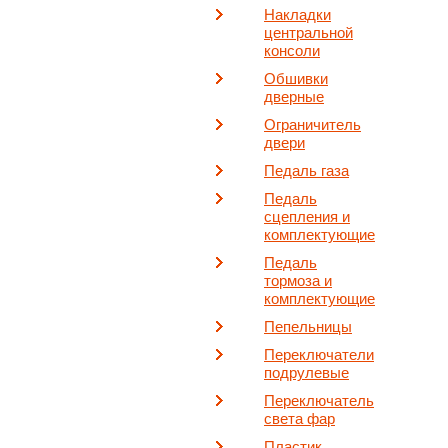
Накладки
центральной
консоли
Обшивки
дверные
Ограничитель
двери
Педаль газа
Педаль
сцепления и
комплектующие
Педаль
тормоза и
комплектующие
Пепельницы
Переключатели
подрулевые
Переключатель
света фар
Пластик