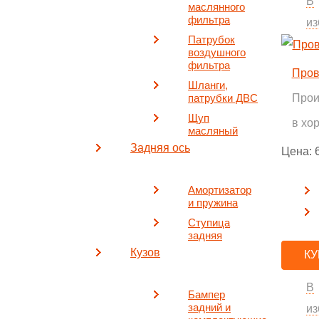
В
маслянного
фильтра
из
Патрубок
воздушного
фильтра
Пров
Шланги,
Прои
патрубки ДВС
Щуп
в хо
масляный
Задняя ось
Цена:
Амортизатор
и пружина
Ступица
задняя
Кузов
КУ
В
Бампер
задний и
из