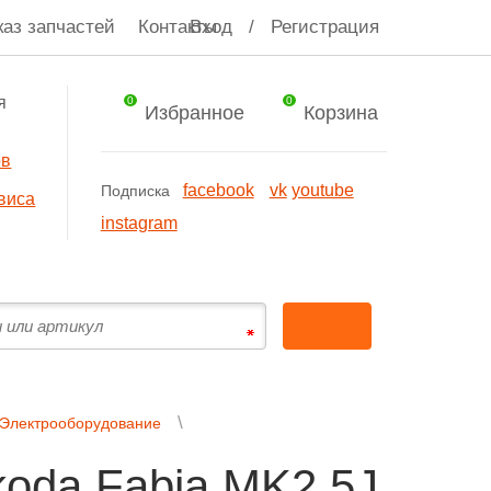
каз запчастей
Контакты
Вход
/
Регистрация
я
0
0
Избранное
Корзина
ов
facebook
vk
youtube
Подписка
виса
instagram
Электрооборудование
oda Fabia MK2 5J