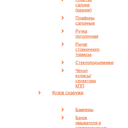
салона
(разное)
Плафоны
салонные
Ручка
потолочная
Рычаг
стояночного
тормоза
Стеклоподъемники
Чехол
кулисы/
селектора
КПП
Кузов снаружи
Бамперы
Бачок
омывателя и
комплектующие