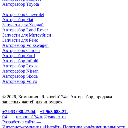
Авторазбор Toyota
Авторазбор Chevrolet
Авторазбор Fiat
Запчасти для Хендай
Авторазбор Land Rover
З
апчасти для Митсубиси
З
апчасти для Рено
Авторазбор Volkswagen
Авторазбор Citroen
Авторазбор Ford
Авторазбор Infiniti
Авторазбор Lexus
Авторазбор Nissan
Авторазбор Skoda
Авторазбор Volvo
© 2026, Компания «Razborka174». Авторазбор, продажа
запасных частей для иномарок
+7 963 088-27-04
,
+7 963 088-27-
04
razborka174.ru@yandex.ru
Разработка сайта —
Интернет-компания «
Инсайт
»
Политика конфиденциальности