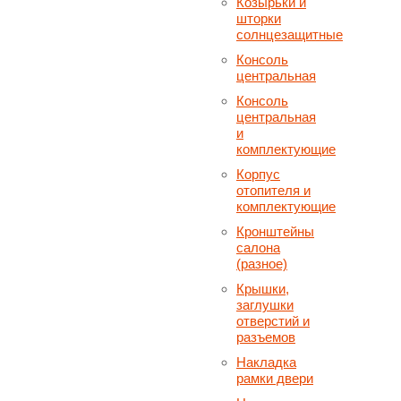
Козырьки и
шторки
солнцезащитные
Консоль
центральная
Консоль
центральная
и
комплектующие
Корпус
отопителя и
комплектующие
Кронштейны
салона
(разное)
Крышки,
заглушки
отверстий и
разъемов
Накладка
рамки двери