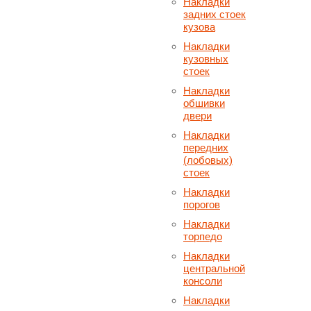
Накладки
задних стоек
кузова
Накладки
кузовных
стоек
Накладки
обшивки
двери
Накладки
передних
(лобовых)
стоек
Накладки
порогов
Накладки
торпедо
Накладки
центральной
консоли
Накладки