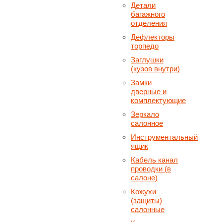
Детали
багажного
отделения
Дефлекторы
торпедо
Заглушки
(кузов внутри)
Замки
дверные и
комплектующие
Зеркало
салонное
Инструментальный
ящик
Кабель канал
проводки (в
салоне)
Кожухи
(защиты)
салонные