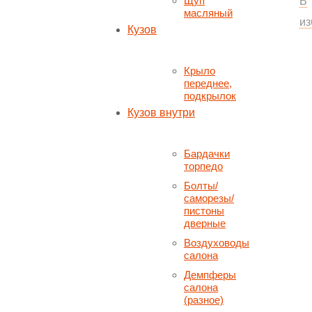
Щуп
В
масляный
из
Кузов
Крыло
переднее,
подкрылок
Кузов внутри
Бардачки
торпедо
Болты/
саморезы/
пистоны
дверные
Воздуховоды
салона
Демпферы
салона
(разное)