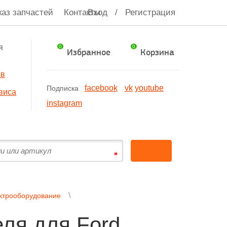
каз запчастей
Контакты
Вход
/
Регистрация
я
0
0
Избранное
Корзина
ов
facebook
vk
youtube
Подписка
виса
instagram
ктрооборудование
ля для Ford