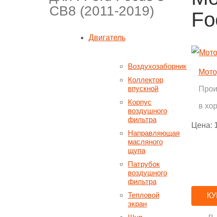
CB8 (2011-2019)
Fo
Двигатель
Воздухозаборник
Мото
Коллектор
впускной
Прои
Корпус
в хо
воздушного
фильтра
Цена:
Направляющая
масляного
щупа
Патрубок
воздушного
фильтра
Тепловой
КУ
экран