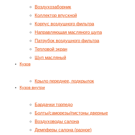
Воздухозаборник
Коллектор впускной
Корпус воздушного фильтра
Направляющая масляного щупа
Патрубок воздушного фильтра
Тепловой экран
Щуп масляный
Кузов
Крыло переднее, подкрылок
Кузов внутри
Бардачки торпедо
Болты/саморезы/пистоны дверные
Воздуховоды салона
Демпферы салона (разное)