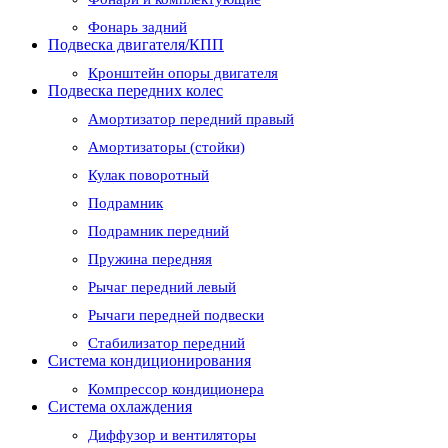
Фонарь задний
Подвеска двигателя/КПП
Кронштейн опоры двигателя
Подвеска передних колес
Амортизатор передний правый
Амортизаторы (стойки)
Кулак поворотный
Подрамник
Подрамник передний
Пружина передняя
Рычаг передний левый
Рычаги передней подвески
Стабилизатор передний
Система кондиционирования
Компрессор кондиционера
Система охлаждения
Диффузор и вентиляторы