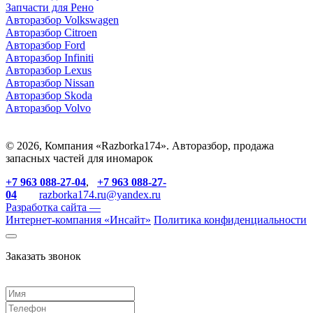
З
апчасти для Рено
Авторазбор Volkswagen
Авторазбор Citroen
Авторазбор Ford
Авторазбор Infiniti
Авторазбор Lexus
Авторазбор Nissan
Авторазбор Skoda
Авторазбор Volvo
© 2026, Компания «Razborka174». Авторазбор, продажа
запасных частей для иномарок
+7 963 088-27-04
,
+7 963 088-27-
04
razborka174.ru@yandex.ru
Разработка сайта —
Интернет-компания «
Инсайт
»
Политика конфиденциальности
Заказать звонок