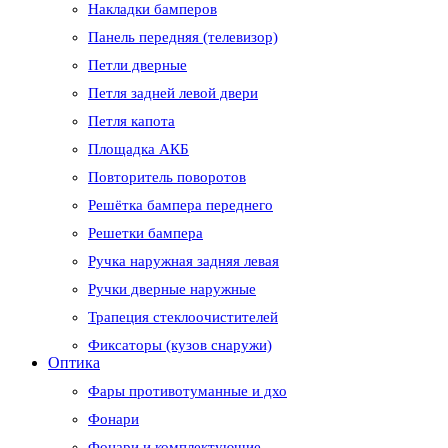
Накладки бамперов
Панель передняя (телевизор)
Петли дверные
Петля задней левой двери
Петля капота
Площадка АКБ
Повторитель поворотов
Решётка бампера переднего
Решетки бампера
Ручка наружная задняя левая
Ручки дверные наружные
Трапеция стеклоочистителей
Фиксаторы (кузов снаружи)
Оптика
Фары противотуманные и дхо
Фонари
Фонари и комплектующие