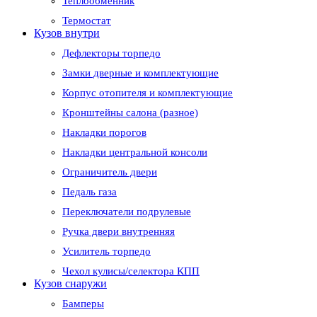
Теплообменник
Термостат
Кузов внутри
Дефлекторы торпедо
Замки дверные и комплектующие
Корпус отопителя и комплектующие
Кронштейны салона (разное)
Накладки порогов
Накладки центральной консоли
Ограничитель двери
Педаль газа
Переключатели подрулевые
Ручка двери внутренняя
Усилитель торпедо
Чехол кулисы/селектора КПП
Кузов снаружи
Бамперы