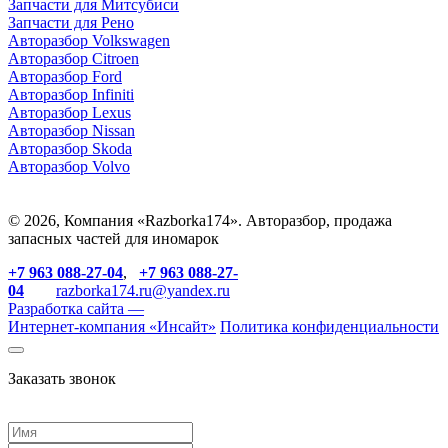
З
апчасти для Митсубиси
З
апчасти для Рено
Авторазбор Volkswagen
Авторазбор Citroen
Авторазбор Ford
Авторазбор Infiniti
Авторазбор Lexus
Авторазбор Nissan
Авторазбор Skoda
Авторазбор Volvo
© 2026, Компания «Razborka174». Авторазбор, продажа
запасных частей для иномарок
+7 963 088-27-04
,
+7 963 088-27-
04
razborka174.ru@yandex.ru
Разработка сайта —
Интернет-компания «
Инсайт
»
Политика конфиденциальности
Заказать звонок