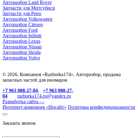
Авторазбор Land Rover
З
апчасти для Митсубиси
З
апчасти для Рено
Авторазбор Volkswagen
Авторазбор Citroen
Авторазбор Ford
Авторазбор Infiniti
Авторазбор Lexus
Авторазбор Nissan
Авторазбор Skoda
Авторазбор Volvo
© 2026, Компания «Razborka174». Авторазбор, продажа
запасных частей для иномарок
+7 963 088-27-04
,
+7 963 088-27-
04
razborka174.ru@yandex.ru
Разработка сайта —
Интернет-компания «
Инсайт
»
Политика конфиденциальности
Заказать звонок