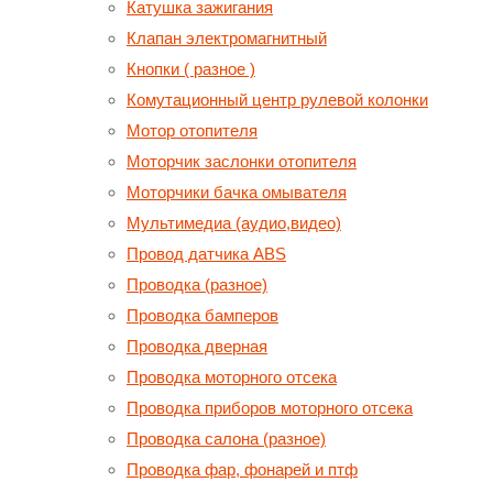
Катушка зажигания
Клапан электромагнитный
Кнопки ( разное )
Комутационный центр рулевой колонки
Мотор отопителя
Моторчик заслонки отопителя
Моторчики бачка омывателя
Мультимедиа (аудио,видео)
Провод датчика ABS
Проводка (разное)
Проводка бамперов
Проводка дверная
Проводка моторного отсека
Проводка приборов моторного отсека
Проводка салона (разное)
Проводка фар, фонарей и птф