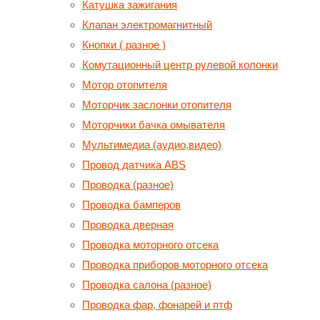
Катушка зажигания
Клапан электромагнитный
Кнопки ( разное )
Комутационный центр рулевой колонки
Мотор отопителя
Моторчик заслонки отопителя
Моторчики бачка омывателя
Мультимедиа (аудио,видео)
Провод датчика ABS
Проводка (разное)
Проводка бамперов
Проводка дверная
Проводка моторного отсека
Проводка приборов моторного отсека
Проводка салона (разное)
Проводка фар, фонарей и птф