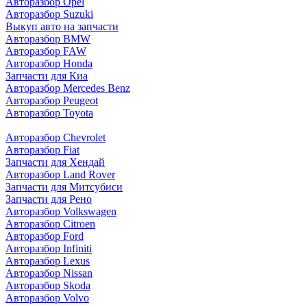
Авторазбор Opel
Авторазбор Suzuki
Выкуп авто на запчасти
Авторазбор BMW
Авторазбор FAW
Авторазбор Honda
Запчасти для Киа
Авторазбор Mercedes Benz
Авторазбор Peugeot
Авторазбор Toyota
Авторазбор Chevrolet
Авторазбор Fiat
Запчасти для Хендай
Авторазбор Land Rover
З
апчасти для Митсубиси
З
апчасти для Рено
Авторазбор Volkswagen
Авторазбор Citroen
Авторазбор Ford
Авторазбор Infiniti
Авторазбор Lexus
Авторазбор Nissan
Авторазбор Skoda
Авторазбор Volvo