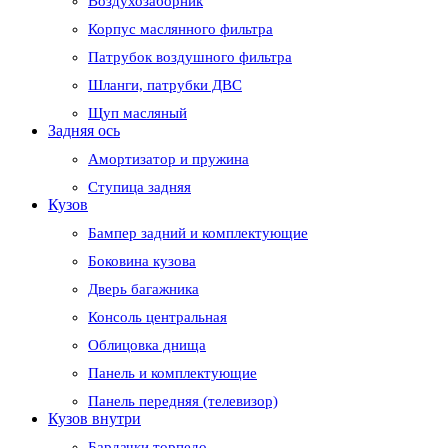
Воздухозаборник
Корпус маслянного фильтра
Патрубок воздушного фильтра
Шланги, патрубки ДВС
Щуп масляный
Задняя ось
Амортизатор и пружина
Ступица задняя
Кузов
Бампер задний и комплектующие
Боковина кузова
Дверь багажника
Консоль центральная
Облицовка днища
Панель и комплектующие
Панель передняя (телевизор)
Кузов внутри
Бардачки торпедо