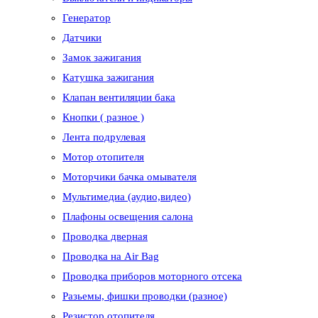
Генератор
Датчики
Замок зажигания
Катушка зажигания
Клапан вентиляции бака
Кнопки ( разное )
Лента подрулевая
Мотор отопителя
Моторчики бачка омывателя
Мультимедиа (аудио,видео)
Плафоны освещения салона
Проводка дверная
Проводка на Air Bag
Проводка приборов моторного отсека
Разьемы, фишки проводки (разное)
Резистор отопителя