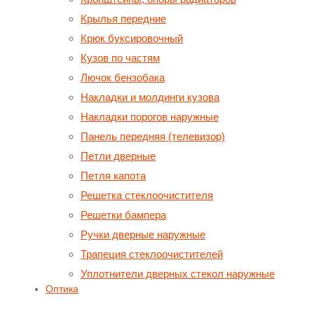
Крылья передние
Крюк буксировочный
Кузов по частям
Лючок бензобака
Накладки и молдинги кузова
Накладки порогов наружные
Панель передняя (телевизор)
Петли дверные
Петля капота
Решетка стеклоочистителя
Решетки бампера
Ручки дверные наружные
Трапеция стеклоочистителей
Уплотнители дверных стекол наружные
Оптика