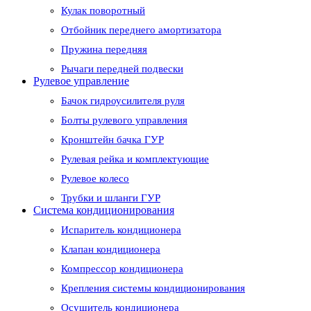
Кулак поворотный
Отбойник переднего амортизатора
Пружина передняя
Рычаги передней подвески
Рулевое управление
Бачок гидроусилителя руля
Болты рулевого управления
Кронштейн бачка ГУР
Рулевая рейка и комплектующие
Рулевое колесо
Трубки и шланги ГУР
Система кондиционирования
Испаритель кондиционера
Клапан кондиционера
Компрессор кондиционера
Крепления системы кондиционирования
Осушитель кондиционера