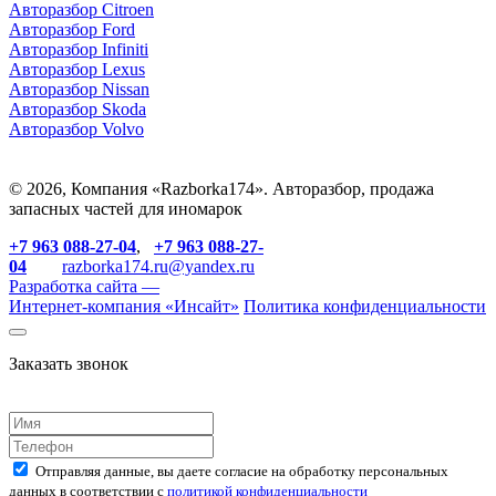
Авторазбор Citroen
Авторазбор Ford
Авторазбор Infiniti
Авторазбор Lexus
Авторазбор Nissan
Авторазбор Skoda
Авторазбор Volvo
© 2026, Компания «Razborka174». Авторазбор, продажа
запасных частей для иномарок
+7 963 088-27-04
,
+7 963 088-27-
04
razborka174.ru@yandex.ru
Разработка сайта —
Интернет-компания «
Инсайт
»
Политика конфиденциальности
Заказать звонок
Отправляя данные, вы даете согласие на обработку персональных
данных в соответствии с
политикой конфиденциальности