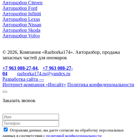
Авторазбор Citroen
Авторазбор Ford
Авторазбор Infiniti
Авторазбор Lexus
Авторазбор Nissan
Авторазбор Skoda
Авторазбор Volvo
© 2026, Компания «Razborka174». Авторазбор, продажа
запасных частей для иномарок
+7 963 088-27-04
,
+7 963 088-27-
04
razborka174.ru@yandex.ru
Разработка сайта —
Интернет-компания «
Инсайт
»
Политика конфиденциальности
Заказать звонок
Отправляя данные, вы даете согласие на обработку персональных
данных в соответствии с
политикой конфиденциальности