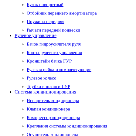
Кулак поворотный
Отбойник переднего амортизатора
Пружина передняя
Рычаги передней подвески
Рулевое управление
Бачок гидроусилителя руля
Болты рулевого управления
Кронштейн бачка ГУР
Рулевая рейка и комплектующие
Рулевое колесо
Трубки и шланги ГУР
Система кондиционирования
Испаритель кондиционера
Клапан кондиционера
Компрессор кондиционера
Крепления системы кондиционирования
Осушитель кондиционера