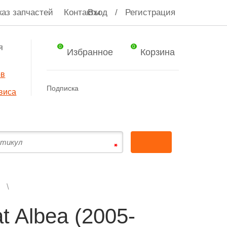
каз запчастей
Контакты
Вход
/
Регистрация
я
0
0
Избранное
Корзина
ов
Подписка
виса
t Albea (2005-