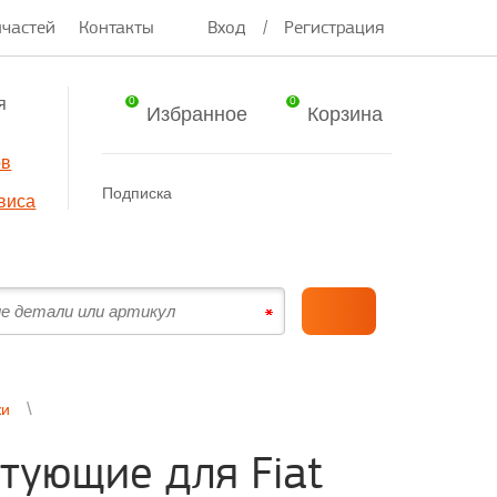
пчастей
Контакты
Вход
/
Регистрация
я
0
0
Избранное
Корзина
ов
Подписка
виса
жи
тующие для Fiat