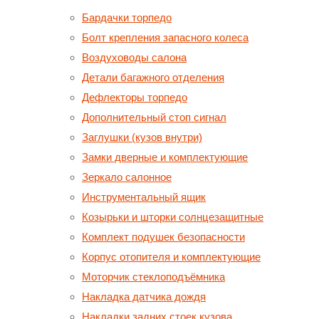
Бардачки торпедо
Болт крепления запасного колеса
Воздуховоды салона
Детали багажного отделения
Дефлекторы торпедо
Дополнительный стоп сигнал
Заглушки (кузов внутри)
Замки дверные и комплектующие
Зеркало салонное
Инструментальный ящик
Козырьки и шторки солнцезащитные
Комплект подушек безопасности
Корпус отопителя и комплектующие
Моторчик стеклоподъёмника
Накладка датчика дождя
Накладки задних стоек кузова