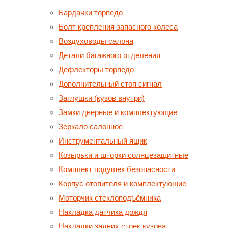
Бардачки торпедо
Болт крепления запасного колеса
Воздуховоды салона
Детали багажного отделения
Дефлекторы торпедо
Дополнительный стоп сигнал
Заглушки (кузов внутри)
Замки дверные и комплектующие
Зеркало салонное
Инструментальный ящик
Козырьки и шторки солнцезащитные
Комплект подушек безопасности
Корпус отопителя и комплектующие
Моторчик стеклоподъёмника
Накладка датчика дождя
Накладки задних стоек кузова