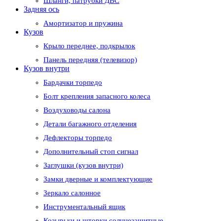
Шланги, патрубки ДВС
Задняя ось
Амортизатор и пружина
Кузов
Крыло переднее, подкрылок
Панель передняя (телевизор)
Кузов внутри
Бардачки торпедо
Болт крепления запасного колеса
Воздуховоды салона
Детали багажного отделения
Дефлекторы торпедо
Дополнительный стоп сигнал
Заглушки (кузов внутри)
Замки дверные и комплектующие
Зеркало салонное
Инструментальный ящик
Козырьки и шторки солнцезащитные