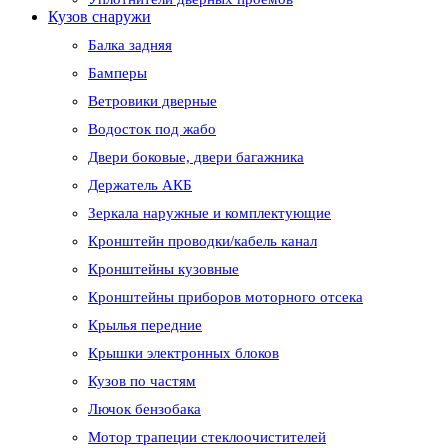
Кузов снаружи
Балка задняя
Бамперы
Ветровики дверные
Водосток под жабо
Двери боковые, двери багажника
Держатель АКБ
Зеркала наружные и комплектующие
Кронштейн проводки/кабель канал
Кронштейны кузовные
Кронштейны приборов моторного отсека
Крылья передние
Крышки электронных блоков
Кузов по частям
Лючок бензобака
Мотор трапеции стеклоочистителей