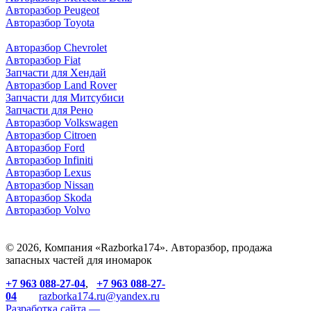
Авторазбор Peugeot
Авторазбор Toyota
Авторазбор Chevrolet
Авторазбор Fiat
Запчасти для Хендай
Авторазбор Land Rover
З
апчасти для Митсубиси
З
апчасти для Рено
Авторазбор Volkswagen
Авторазбор Citroen
Авторазбор Ford
Авторазбор Infiniti
Авторазбор Lexus
Авторазбор Nissan
Авторазбор Skoda
Авторазбор Volvo
© 2026, Компания «Razborka174». Авторазбор, продажа
запасных частей для иномарок
+7 963 088-27-04
,
+7 963 088-27-
04
razborka174.ru@yandex.ru
Разработка сайта —