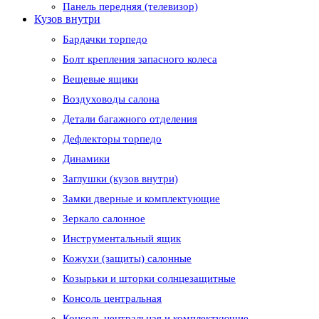
Панель передняя (телевизор)
Кузов внутри
Бардачки торпедо
Болт крепления запасного колеса
Вещевые ящики
Воздуховоды салона
Детали багажного отделения
Дефлекторы торпедо
Динамики
Заглушки (кузов внутри)
Замки дверные и комплектующие
Зеркало салонное
Инструментальный ящик
Кожухи (защиты) салонные
Козырьки и шторки солнцезащитные
Консоль центральная
Консоль центральная и комплектующие