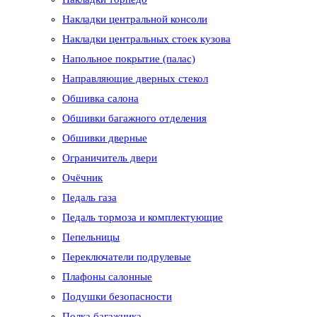
Накладки центральной консоли
Накладки центральных стоек кузова
Напольное покрытие (палас)
Направляющие дверных стекол
Обшивка салона
Обшивки багажного отделения
Обшивки дверные
Ограничитель двери
Очёчник
Педаль газа
Педаль тормоза и комплектующие
Пепельницы
Переключатели подрулевые
Плафоны салонные
Подушки безопасности
Полка багажника