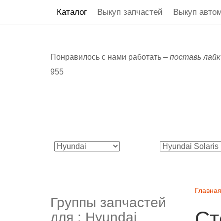
Каталог
Выкуп запчастей
Выкуп авто
Понравилось с нами работать –
поставь лайк
955
Главна
Группы запчастей
Ст
для :
Hyundai