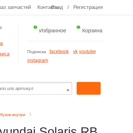
каз запчастей
Контакты
Вход
/
Регистрация
я
0
0
Избранное
Корзина
ов
facebook
vk
youtube
Подписка
виса
instagram
Кузов внутри
undai Solaris RB