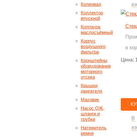
Коленвал
из
Коллектор
впускной
Стек
Колпачок
маслосъёмный
Прои
Корпус
воздушного
в хо
фильтра
Цена:
Кронштейны
оборудования
моторного
отсека
Крышки
двигателя
Маховик
КУ
Насос ОЖ,
шланги и
В
трубки
из
Натяжитель
ремня