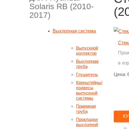
Solaris RB (2010-
(2
2017)
Выхлопная система
Стек
Выпускной
Прои
коллектор
Выхлопная
в хо
труба
Цена:
Глушитель
Кронштейны/
подвесы
выпускной
системы
Приемная
труба
КУ
Прокладки
выхлопной