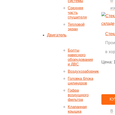
В
системы
Средняя
из
часть
глушителя
Тепловой
экран
Стек
Двигатель
Прои
Болты
в хо
навесного
оборудования
Цена:
и ДВС
Воздухозаборник
Головка блока
цилиндров
Гофра
воздушного
КУ
фильтра
Клапанная
В
крышка