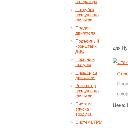
генератора
Патрубок
воздушного
фильтра
Поддон
двигателя
Подъёмный
кронштейн
для Hyu
ДВС
Поршни и
шатуны
Прокладки
Стек
двигателя
Прои
Резонатор
воздушного
в хо
фильтра
Система
Цена:
впуска
воздуха
Система ГРМ