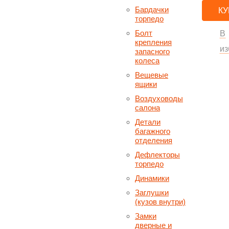
Бардачки
КУ
торпедо
Болт
В
крепления
из
запасного
колеса
Вещевые
ящики
Воздуховоды
салона
Детали
багажного
отделения
Дефлекторы
торпедо
Динамики
Заглушки
(кузов внутри)
Замки
дверные и