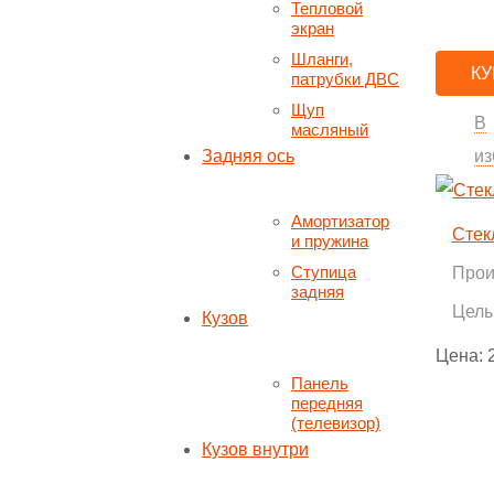
Тепловой
экран
Шланги,
КУ
патрубки ДВС
Щуп
В
масляный
Задняя ось
из
Амортизатор
Стек
и пружина
Ступица
Прои
задняя
Цел
Кузов
Цена:
Панель
передняя
(телевизор)
Кузов внутри