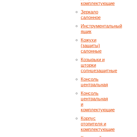
комплектующие
Зеркало
салонное
Инструментальный
ящик
Кожухи
(защиты)
салонные
Козырьки и
шторки
солнцезащитные
Консоль
центральная
Консоль
центральная
и
комплектующие
Корпус
отопителя и
комплектующие