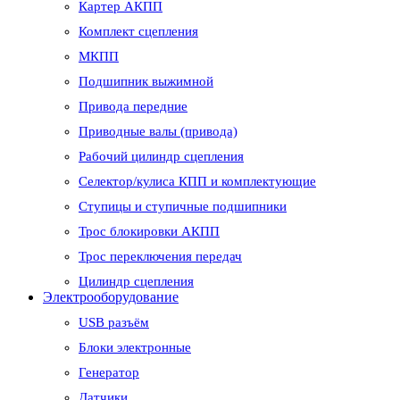
Картер АКПП
Комплект сцепления
МКПП
Подшипник выжимной
Привода передние
Приводные валы (привода)
Рабочий цилиндр сцепления
Селектор/кулиса КПП и комплектующие
Ступицы и ступичные подшипники
Трос блокировки АКПП
Трос переключения передач
Цилиндр сцепления
Электрооборудование
USB разъём
Блоки электронные
Генератор
Датчики