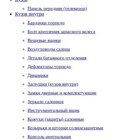
Панель передняя (телевизор)
Кузов внутри
Бардачки торпедо
Болт крепления запасного колеса
Вещевые ящики
Воздуховоды салона
Детали багажного отделения
Дефлекторы торпедо
Динамики
Заглушки (кузов внутри)
Замки дверные и комплектующие
Зеркало салонное
Инструментальный ящик
Кожухи (защиты) салонные
Козырьки и шторки солнцезащитные
Консоль центральная