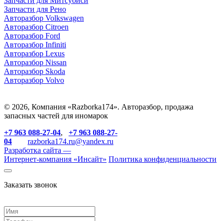
З
апчасти для Митсубиси
З
апчасти для Рено
Авторазбор Volkswagen
Авторазбор Citroen
Авторазбор Ford
Авторазбор Infiniti
Авторазбор Lexus
Авторазбор Nissan
Авторазбор Skoda
Авторазбор Volvo
© 2026, Компания «Razborka174». Авторазбор, продажа
запасных частей для иномарок
+7 963 088-27-04
,
+7 963 088-27-
04
razborka174.ru@yandex.ru
Разработка сайта —
Интернет-компания «
Инсайт
»
Политика конфиденциальности
Заказать звонок